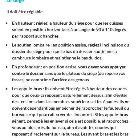
Le siège
Il doit être réglable :
En hauteur : réglez la hauteur du siège pour que les cuisses
soient en position horizontale, à un angle de 90 à 110 degrés
par rapport aux hanches.
Le soutien lombaire : en position assise, réglez l’inclinaison du
dossier du siège pour que le bas du dossier soutienne la
cambrure lombaire et maintienne le bas du dos.
En profondeur : en position assise,
vous devez vous appuyer
contre le dossier
sans que le plateau du siège (où repose vos
fesses) ne comprime l’arrière des genoux.
Les appuie-bras : ils doivent être réglés à hauteur des coudes
pour que ceux-ci reposent naturellement dessus, afin d’éviter
des tensions dans les membres supérieurs et les épaules. Ils ne
doivent cependant pas empêcher de rapprocher le fauteuil du
bureau ce qui pourrait créer de l’inconfort. Si les appuie-bras
gênent, pensez à les enlever si cela est possible, et rapprochez-
vous au plus près du bureau, afin d’avoir les coudes qui
reposent directement sur le bureau. Les avant-bras et les bras