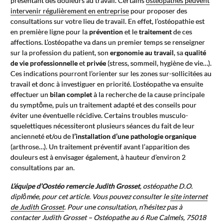
présentant des douleurs au travail. Certains
ostéopathes peuvent
intervenir régulièrement en entreprise
pour proposer des
consultations sur votre lieu de travail. En effet, l’ostéopathie est
en première ligne pour la
prévention
et le
traitement
de ces
affections. L’ostéopathe va dans un premier temps se renseigner
sur la profession du patient, son
ergonomie au travail
, sa
qualité
de vie professionnelle
et
privée
(stress, sommeil, hygiène de vie…).
Ces indications pourront l’orienter sur les zones sur-sollicitées au
travail et donc à investiguer en priorité. L’ostéopathe va ensuite
effectuer un
bilan complet
à la recherche de la cause principale
du symptôme, puis un traitement adapté et des conseils pour
éviter une éventuelle récidive. Certains troubles musculo-
squelettiques nécessiteront plusieurs séances du fait de leur
ancienneté et/ou de
l’installation d’une pathologie organique
(arthrose…). Un traitement préventif avant l’apparition des
douleurs est à envisager également, à hauteur d’environ 2
consultations par an.
L’équipe d’Oostéo remercie Judith Grosset
, ostéopathe D.O.
diplômée, pour cet article. Vous pouvez consulter le
site internet
de Judith Grosset
. Pour une consultation, n’hésitez pas à
contacter Judith Grosset – Ostéopathe au 6 Rue Calmels, 75018