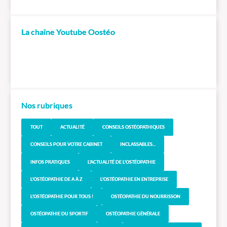
La chaîne Youtube Oostéo
Nos rubriques
TOUT
ACTUALITÉ
CONSEILS OSTÉOPATHIQUES
CONSEILS POUR VOTRE CABINET
INCLASSABLES...
INFOS PRATIQUES
L'ACTUALITÉ DE L'OSTÉOPATHIE
L'OSTÉOPATHIE DE A À Z
L'OSTÉOPATHIE EN ENTREPRISE
L'OSTÉOPATHIE POUR TOUS !
OSTÉOPATHIE DU NOURRISSON
OSTÉOPATHIE DU SPORTIF
OSTÉOPATHIE GÉNÉRALE