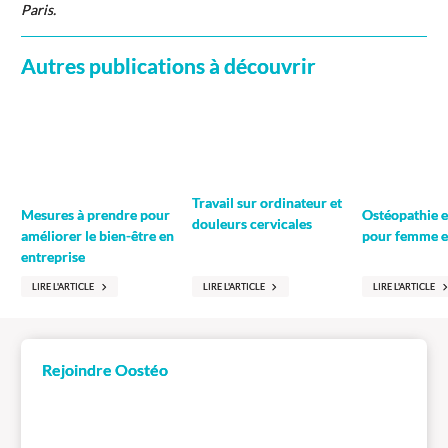
Paris.
Autres publications à découvrir
Travail sur ordinateur et
Ostéopathie e
Mesures à prendre pour
douleurs cervicales
pour femme e
améliorer le bien-être en
entreprise
LIRE L'ARTICLE
LIRE L'ARTICLE
LIRE L'ARTICLE
Rejoindre Oostéo