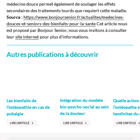
médecine douce permet également de soulager les effets
secondaires des traitements lourds que requiert cette maladie.
Source
:
https://www.bonjoursenior.fr/actualites/medecines-
douces-et-seniors-des-bienfaits-pour-la-sante
Cet article nous
est proposé par Bonjour Senior, nous vous invitons à consulter
leur
site internet
pour plus d’informations.
Autres publications à découvrir
Intégration du modèle
Les bienfaits de
Quelle action
bio-psycho-social au sein
l’ostéopathie en cas de
l’ostéopathe s
de la douleur
pubalgie
tendinites du
LIRE L'ARTICLE
LIRE L'ARTICLE
LIRE L'ARTICLE