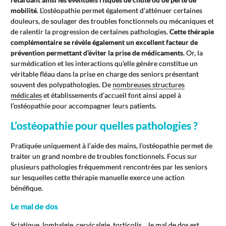
mobilité
. L’ostéopathie permet également d’atténuer certaines
douleurs, de soulager des troubles fonctionnels ou mécaniques et
de ralentir la progression de certaines pathologies.
Cette thérapie
complémentaire se révèle également un excellent facteur de
prévention permettant d’éviter la prise de médicaments
. Or, la
surmédication et les interactions qu’elle génère constitue un
véritable fléau dans la prise en charge des seniors présentant
souvent des polypathologies. De
nombreuses structures
médicales
et établissements d’accueil font ainsi appel à
l’ostéopathie pour accompagner leurs patients.
L’ostéopathie pour quelles pathologies ?
Pratiquée uniquement à l’aide des mains, l’ostéopathie permet de
traiter un grand nombre de troubles fonctionnels. Focus sur
plusieurs pathologies fréquemment rencontrées par les seniors
sur lesquelles cette thérapie manuelle exerce une action
bénéfique.
Le mal de dos
Sciatique, lombalgie, cervicalgie, torticolis… le
mal de dos
est