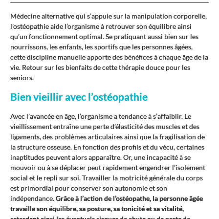
Médecine alternative qui s’appuie sur la manipulation corporelle,
l’ostéopathie aide l’organisme à retrouver son équilibre ainsi
qu’un fonctionnement optimal. Se pratiquant aussi bien sur les
nourrissons, les enfants, les sportifs que les personnes âgées,
cette discipline manuelle apporte des bénéfices à chaque âge de la
vie. Retour sur les bienfaits de cette thérapie douce pour les
seniors.
Bien vieillir avec l’ostéopathie
Avec l’avancée en âge, l’organisme a tendance à s’affaiblir. Le
vieillissement entraîne une perte d’élasticité des muscles et des
ligaments, des problèmes articulaires ainsi que la fragilisation de
la structure osseuse. En fonction des profils et du vécu, certaines
inaptitudes peuvent alors apparaître. Or, une incapacité à se
mouvoir ou à se déplacer peut rapidement engendrer l’isolement
social et le repli sur soi. Travailler la motricité générale du corps
est primordial pour conserver son autonomie et son
indépendance.
Grâce à l’action de l’ostéopathe, la personne âgée
travaille son équilibre, sa posture, sa tonicité et sa vitalité,
retardant ainsi les éventuels risques de chute ou de perte de