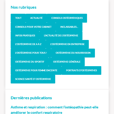
Nos rubriques
TOUT
ACTUALITÉ
CONSEILS OSTÉOPATHIQUES
CONSEILS POUR VOTRE CABINET
INCLASSABLES...
INFOS PRATIQUES
L'ACTUALITÉ DE L'OSTÉOPATHIE
L'OSTÉOPATHIE DE A À Z
L'OSTÉOPATHIE EN ENTREPRISE
L'OSTÉOPATHIE POUR TOUS !
OSTÉOPATHIE DU NOURRISSON
OSTÉOPATHIE DU SPORTIF
OSTÉOPATHIE GÉNÉRALE
OSTÉOPATHIE POUR FEMME ENCEINTE
PORTRAITS D'OSTÉOPATHES
SCIENCE SANTÉ ET OSTÉOPATHIE
Dernières publications
Asthme et respiration : comment l’ostéopathie peut-elle
améliorer le confort respiratoire