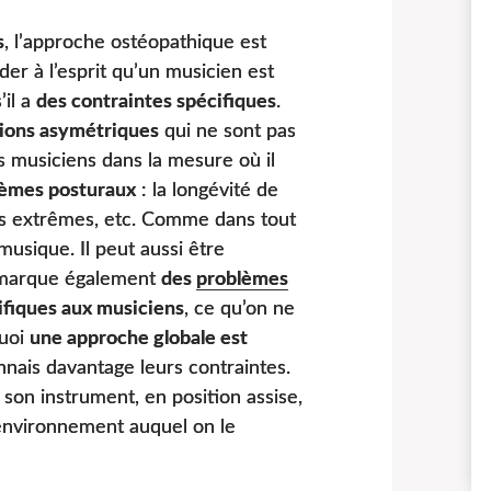
s
, l’approche ostéopathique est
rder à l’esprit qu’un musicien est
il a
des contraintes spécifiques
.
tions asymétriques
qui ne sont pas
les musiciens dans la mesure où il
lèmes posturaux
: la longévité de
aires extrêmes, etc. Comme dans tout
musique. Il peut aussi être
remarque également
des
problèmes
ifiques aux musiciens
, ce qu’on ne
quoi
une approche globale est
nnais davantage leurs contraintes.
 son instrument, en position assise,
’environnement auquel on le