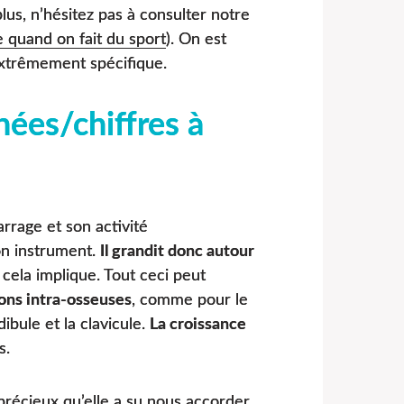
plus, n’hésitez pas à consulter notre
 quand on fait du sport
). On est
extrêmement spécifique.
ées/chiffres à
rrage et son activité
on instrument.
Il grandit donc autour
cela implique. Tout ceci peut
ons intra-osseuses
, comme pour le
ibule et la clavicule.
La croissance
s.
récieux qu’elle a su nous accorder