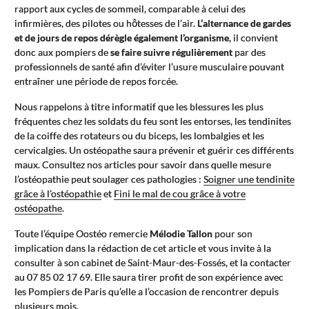
rapport aux cycles de sommeil, comparable à celui des
infirmières, des pilotes ou hôtesses de l’air.
L’alternance de gardes
et de jours de repos dérègle également l’organisme
, il convient
donc aux pompiers de
se faire suivre régulièrement
par des
professionnels de santé afin d’éviter l’usure musculaire pouvant
entraîner une période de repos forcée.
Nous rappelons à titre informatif que les blessures les plus
fréquentes chez les soldats du feu sont les entorses, les tendinites
de la coiffe des rotateurs ou du biceps, les lombalgies et les
cervicalgies. Un ostéopathe saura prévenir et guérir ces différents
maux. Consultez nos articles pour savoir dans quelle mesure
l’ostéopathie peut soulager ces pathologies :
Soigner une tendinite
grâce à l’ostéopathie
et
Fini le mal de cou grâce à votre
ostéopathe
.
Toute l’équipe Oostéo remercie
Mélodie Tallon
pour son
implication dans la rédaction de cet article et vous invite à la
consulter à son cabinet de Saint-Maur-des-Fossés, et la contacter
au
07 85 02 17 69
. Elle saura tirer profit de son expérience avec
les Pompiers de Paris qu’elle a l’occasion de rencontrer depuis
plusieurs mois.