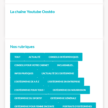
La chaîne Youtube Oostéo
Nos rubriques
TOUT
ACTUALITÉ
CONSEILS OSTÉOPATHIQUES
CONSEILS POUR VOTRE CABINET
INCLASSABLES...
INFOS PRATIQUES
L'ACTUALITÉ DE L'OSTÉOPATHIE
L'OSTÉOPATHIE DE A À Z
L'OSTÉOPATHIE EN ENTREPRISE
L'OSTÉOPATHIE POUR TOUS !
OSTÉOPATHIE DU NOURRISSON
OSTÉOPATHIE DU SPORTIF
OSTÉOPATHIE GÉNÉRALE
OSTÉOPATHIE POUR FEMME ENCEINTE
PORTRAITS D'OSTÉOPATHES