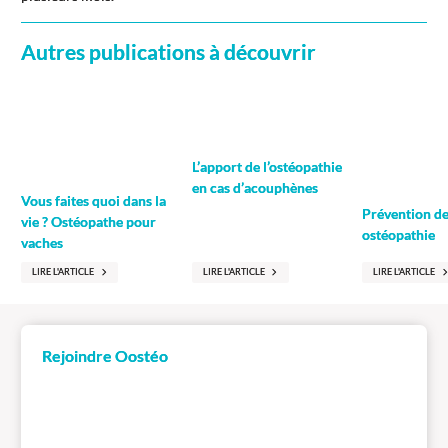
Autres publications à découvrir
L’apport de l’ostéopathie
en cas d’acouphènes
Vous faites quoi dans la
Prévention de 
vie ? Ostéopathe pour
ostéopathie
vaches
LIRE L'ARTICLE
LIRE L'ARTICLE
LIRE L'ARTICLE
Rejoindre Oostéo