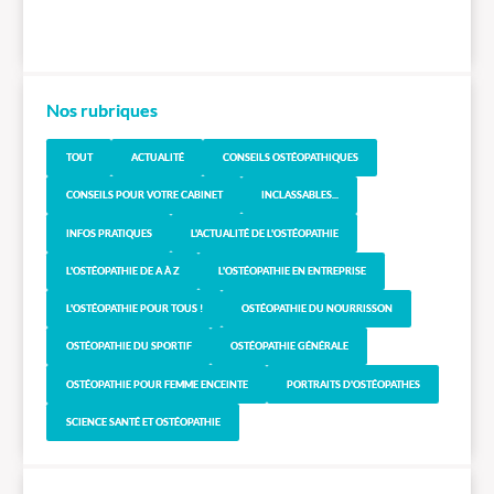
Nos rubriques
TOUT
ACTUALITÉ
CONSEILS OSTÉOPATHIQUES
CONSEILS POUR VOTRE CABINET
INCLASSABLES...
INFOS PRATIQUES
L'ACTUALITÉ DE L'OSTÉOPATHIE
L'OSTÉOPATHIE DE A À Z
L'OSTÉOPATHIE EN ENTREPRISE
L'OSTÉOPATHIE POUR TOUS !
OSTÉOPATHIE DU NOURRISSON
OSTÉOPATHIE DU SPORTIF
OSTÉOPATHIE GÉNÉRALE
OSTÉOPATHIE POUR FEMME ENCEINTE
PORTRAITS D'OSTÉOPATHES
SCIENCE SANTÉ ET OSTÉOPATHIE