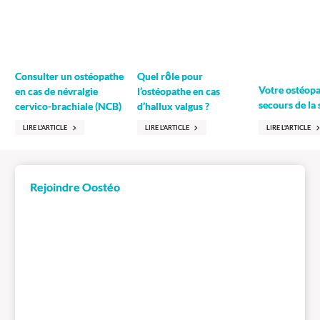
Quel rôle pour
Consulter un ostéopathe
Votre ostéopa
l’ostéopathe en cas
en cas de névralgie
secours de la 
d’hallux valgus ?
cervico-brachiale (NCB)
LIRE L'ARTICLE
LIRE L'ARTICLE
LIRE L'ARTICLE
Rejoindre Oostéo