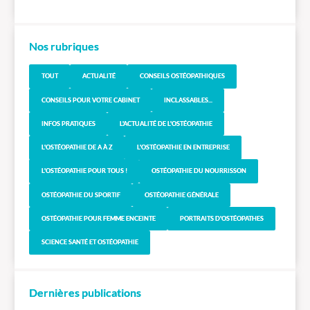
Nos rubriques
TOUT
ACTUALITÉ
CONSEILS OSTÉOPATHIQUES
CONSEILS POUR VOTRE CABINET
INCLASSABLES...
INFOS PRATIQUES
L'ACTUALITÉ DE L'OSTÉOPATHIE
L'OSTÉOPATHIE DE A À Z
L'OSTÉOPATHIE EN ENTREPRISE
L'OSTÉOPATHIE POUR TOUS !
OSTÉOPATHIE DU NOURRISSON
OSTÉOPATHIE DU SPORTIF
OSTÉOPATHIE GÉNÉRALE
OSTÉOPATHIE POUR FEMME ENCEINTE
PORTRAITS D'OSTÉOPATHES
SCIENCE SANTÉ ET OSTÉOPATHIE
Dernières publications