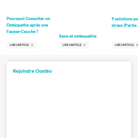
Pourquoi Consulter un
9 solutions p
Ostéopathe après une
stress (Partie 
Fausse-Couche ?
Sexe et ostéopathie
LIRE L'ARTICLE
LIRE L'ARTICLE
LIRE L'ARTICLE
Rejoindre Oostéo