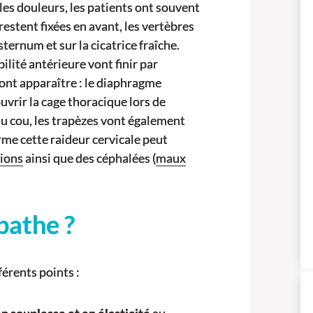
les douleurs, les patients ont souvent
restent fixées en avant, les vertèbres
 sternum et sur la cicatrice fraîche.
lité antérieure vont finir par
nt apparaître : le diaphragme
uvrir la cage thoracique lors de
 du cou, les trapèzes vont également
rme cette raideur cervicale peut
tions
ainsi que des céphalées (
maux
pathe ?
férents points :