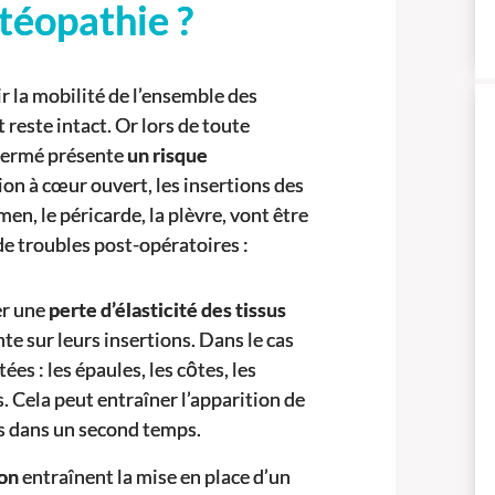
stéopathie ?
r la mobilité de l’ensemble des
 reste intact. Or lors de toute
efermé présente
un risque
tion à cœur ouvert, les insertions des
en, le péricarde, la plèvre, vont être
 de troubles post-opératoires :
er une
perte d’élasticité des tissus
e sur leurs insertions. Dans le cas
es : les épaules, les côtes, les
s. Cela peut entraîner l’apparition de
s dans un second temps.
ion
entraînent la mise en place d’un