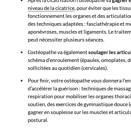
Après la cicatrisation l’ostéopathe va
gagner e
niveau de la cicatrice
, pour éviter que les tis
fonctionnement les organes et des articulation
des techniques adaptées : fasciathérapie et mo
aponévroses, muscles et ligaments. Le traitem
peut nécessiter plusieurs séances.
L’ostéopathe va également
soulager les articu
schéma d’enroulement (épaules, omoplates, dor
sollicitées au quotidien (cervicales).
Pour finir, votre ostéopathe vous donnera l’en
d’accélérer la guérison : techniques de massage
respiration pour mobiliser les organes thorac
soutien, des exercices de gymnastique douce (
gagner en souplesse sur les muscles et articu
postural.