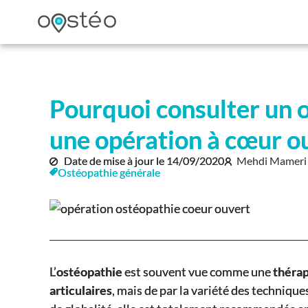
Pourquoi consulter un 
une opération à cœur ou
Date de mise à jour le
14/09/2020
Mehdi Mameri 
Ostéopathie générale
L’
ostéopathie
est souvent vue comme une
thérap
articulaires
, mais de par la variété des techniqu