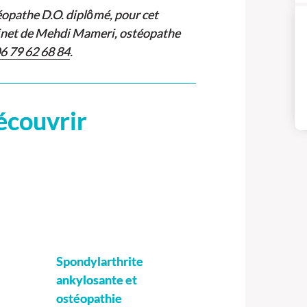
opathe D.O. diplômé, pour cet
inet de Mehdi Mameri, ostéopathe
6 79 62 68 84
.
écouvrir
Spondylarthrite
ankylosante et
ostéopathie