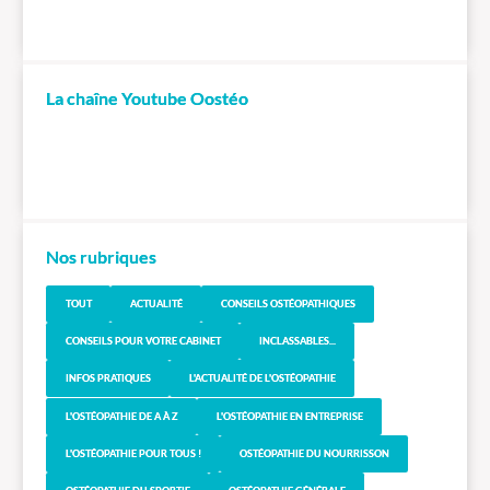
La chaîne Youtube Oostéo
Nos rubriques
TOUT
ACTUALITÉ
CONSEILS OSTÉOPATHIQUES
CONSEILS POUR VOTRE CABINET
INCLASSABLES...
INFOS PRATIQUES
L'ACTUALITÉ DE L'OSTÉOPATHIE
L'OSTÉOPATHIE DE A À Z
L'OSTÉOPATHIE EN ENTREPRISE
L'OSTÉOPATHIE POUR TOUS !
OSTÉOPATHIE DU NOURRISSON