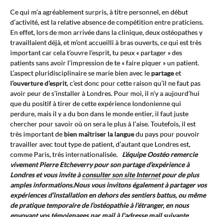
Ce qui m’a agréablement surpris, à titre personnel, en début
d’activité, est la relative absence de compétition entre praticiens.
En effet, lors de mon arrivée dans la clinique, deux ostéopathes y
travaillaient déjà, et m’ont accueilli à bras ouverts, ce qui est très
important car cela t’ouvre l’esprit, tu peux « partager » des
patients sans avoir l’impression de te « faire piquer » un patient.
L’aspect pluridisciplinaire se marie bien avec le
partage
et
l’ouverture d’esprit
, c’est donc pour cette raison qu’il ne faut pas
avoir peur de s’installer à Londres. Pour moi, il n’y a aujourd’hui
que du positif à tirer de cette expérience londonienne qui
perdure, mais il y a du bon dans le monde entier, il faut juste
chercher pour savoir où on sera le plus à l’aise. Toutefois, il est
très important de
bien maîtriser la langue
du pays pour pouvoir
travailler avec tout type de patient, d’autant que Londres est,
comme Paris, très internationalisée.
L’équipe Oostéo remercie
vivement Pierre Etcheverry pour son partage d’expérience à
Londres et vous invite à
consulter son site Internet
pour de plus
amples informations.Nous vous invitons également à partager vos
expériences d’installation en dehors des sentiers battus, ou même
de pratique temporaire de l’ostéopathie à l’étranger, en nous
envoyant vos témoignages par mail à l’adresse mail suivante