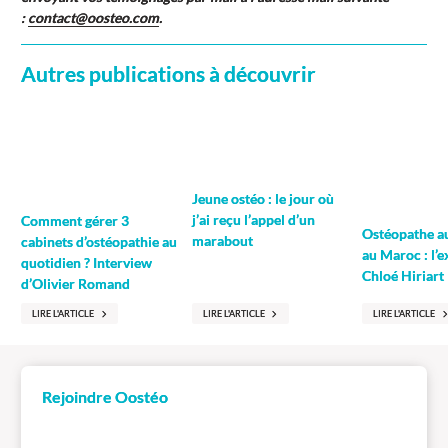
:
contact@oosteo.com
.
Autres publications à découvrir
Jeune ostéo : le jour où
j’ai reçu l’appel d’un
Comment gérer 3
Ostéopathe a
marabout
cabinets d’ostéopathie au
au Maroc : l’
quotidien ? Interview
Chloé Hiriart
d’Olivier Romand
LIRE L'ARTICLE
LIRE L'ARTICLE
LIRE L'ARTICLE
Rejoindre Oostéo