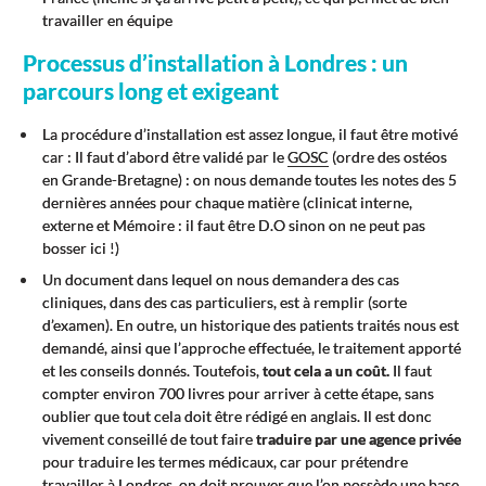
travailler en équipe
Processus d’installation à Londres : un
parcours long et exigeant
La procédure d’installation est assez longue, il faut être motivé
car : Il faut d’abord être validé par le
GOSC
(ordre des ostéos
en Grande-Bretagne) : on nous demande toutes les notes des 5
dernières années pour chaque matière (clinicat interne,
externe et Mémoire : il faut être D.O sinon on ne peut pas
bosser ici !)
Un document dans lequel on nous demandera des cas
cliniques, dans des cas particuliers, est à remplir (sorte
d’examen). En outre, un historique des patients traités nous est
demandé, ainsi que l’approche effectuée, le traitement apporté
et les conseils donnés. Toutefois,
tout cela a un coût.
Il faut
compter environ 700 livres pour arriver à cette étape, sans
oublier que tout cela doit être rédigé en anglais. Il est donc
vivement conseillé de tout faire
traduire par une agence privée
pour traduire les termes médicaux, car pour prétendre
travailler à Londres, on doit prouver que l’on possède une base