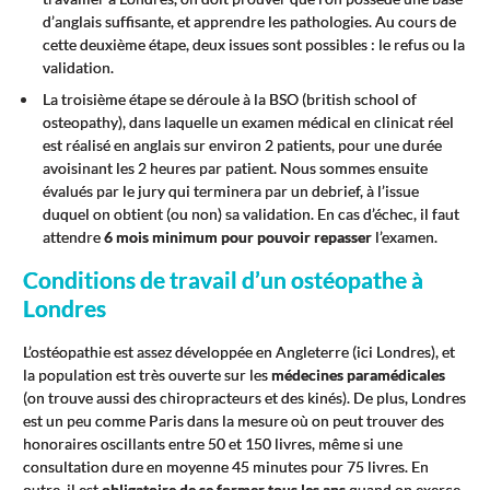
d’anglais suffisante, et apprendre les pathologies. Au cours de
cette deuxième étape, deux issues sont possibles : le refus ou la
validation.
La troisième étape se déroule à la BSO (british school of
osteopathy), dans laquelle un examen médical en clinicat réel
est réalisé en anglais sur environ 2 patients, pour une durée
avoisinant les 2 heures par patient. Nous sommes ensuite
évalués par le jury qui terminera par un debrief, à l’issue
duquel on obtient (ou non) sa validation. En cas d’échec, il faut
attendre
6 mois minimum pour pouvoir repasser
l’examen.
Conditions de travail d’un ostéopathe à
Londres
L’ostéopathie est assez développée en Angleterre (ici Londres), et
la population est très ouverte sur les
médecines paramédicales
(on trouve aussi des chiropracteurs et des kinés). De plus, Londres
est un peu comme Paris dans la mesure où on peut trouver des
honoraires oscillants entre 50 et 150 livres, même si une
consultation dure en moyenne 45 minutes pour 75 livres. En
outre, il est
obligatoire de se former tous les ans
quand on exerce