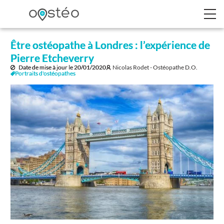
Être ostéopathe à Londres : l’expérience de
Pierre Etcheverry
Date de mise à jour le
20/01/2020
Nicolas Rodet - Ostéopathe D.O.
Portraits d'ostéopathes