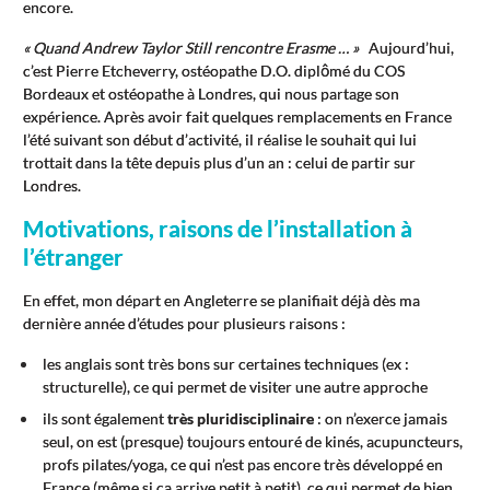
encore.
« Quand Andrew Taylor Still rencontre Erasme … »
Aujourd’hui,
c’est Pierre Etcheverry, ostéopathe D.O. diplômé du COS
Bordeaux et ostéopathe à Londres, qui nous partage son
expérience. Après avoir fait quelques remplacements en France
l’été suivant son début d’activité, il réalise le souhait qui lui
trottait dans la tête depuis plus d’un an : celui de partir sur
Londres.
Motivations, raisons de l’installation à
l’étranger
En effet, mon départ en Angleterre se planifiait déjà dès ma
dernière année d’études pour plusieurs raisons :
les anglais sont très bons sur certaines techniques (ex :
structurelle), ce qui permet de visiter une autre approche
ils sont également
très pluridisciplinaire
: on n’exerce jamais
seul, on est (presque) toujours entouré de kinés, acupuncteurs,
profs pilates/yoga, ce qui n’est pas encore très développé en
France (même si ça arrive petit à petit), ce qui permet de bien