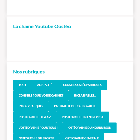
La chaîne Youtube Oostéo
Nos rubriques
TOUT
ACTUALITÉ
CONSEILS OSTÉOPATHIQUES
CONSEILS POUR VOTRE CABINET
INCLASSABLES...
INFOS PRATIQUES
L'ACTUALITÉ DE L'OSTÉOPATHIE
L'OSTÉOPATHIE DE A À Z
L'OSTÉOPATHIE EN ENTREPRISE
L'OSTÉOPATHIE POUR TOUS !
OSTÉOPATHIE DU NOURRISSON
OSTÉOPATHIE DU SPORTIF
OSTÉOPATHIE GÉNÉRALE