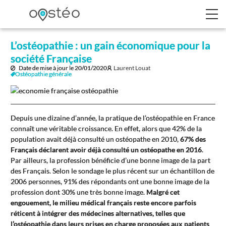
L’ostéopathie : un gain économique pour la
société Française
Date de mise à jour le
20/01/2020
Laurent Louat
Ostéopathie générale
Depuis une dizaine d’année, la pratique de l’ostéopathie en France
connaît une véritable croissance. En effet, alors que 42% de la
population avait déjà consulté un ostéopathe en 2010,
67% des
Français déclarent avoir déjà consulté un ostéopathe en 2016
.
Par ailleurs, la profession bénéficie d’une bonne image de la part
des Français. Selon le sondage le plus récent sur un échantillon de
2006 personnes, 91% des répondants ont une bonne image de la
profession dont 30% une très bonne image.
Malgré cet
engouement, le milieu médical français reste encore parfois
réticent à intégrer des médecines alternatives, telles que
l’ostéopathie dans leurs prises en charge proposées aux patients