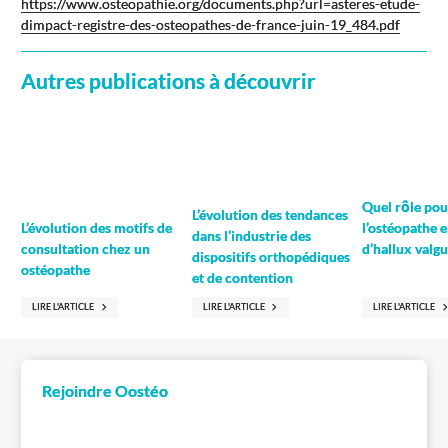
https://www.osteopathie.org/documents.php?url=asteres-etude-
dimpact-registre-des-osteopathes-de-france-juin-19_484.pdf
Autres publications à découvrir
Quel rôle pou
L’évolution des tendances
L’évolution des motifs de
l’ostéopathe e
dans l’industrie des
consultation chez un
d’hallux valgu
dispositifs orthopédiques
ostéopathe
et de contention
LIRE L'ARTICLE
LIRE L'ARTICLE
LIRE L'ARTICLE
Rejoindre Oostéo