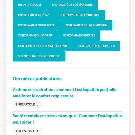
INFOS PRATIQUES
L'ACTUALITÉ DE L'OSTÉOPATHIE
L'OSTÉOPATHIE DE A À Z
L'OSTÉOPATHIE EN ENTREPRISE
L'OSTÉOPATHIE POUR TOUS !
OSTÉOPATHIE DU NOURRISSON
OSTÉOPATHIE DU SPORTIF
OSTÉOPATHIE GÉNÉRALE
OSTÉOPATHIE POUR FEMME ENCEINTE
PORTRAITS D'OSTÉOPATHES
SCIENCE SANTÉ ET OSTÉOPATHIE
Dernières publications
Asthme et respiration : comment l’ostéopathie peut-elle
améliorer le confort respiratoire
LIRE L'ARTICLE
Santé mentale et stress chronique : Comment l’ostéopathie
peut aider ?
LIRE L'ARTICLE