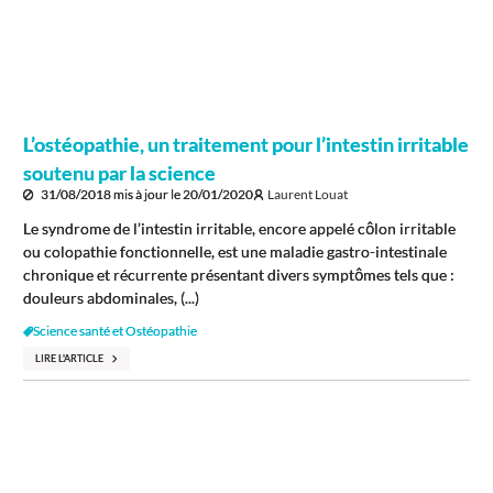
L’ostéopathie, un traitement pour l’intestin irritable
soutenu par la science
31/08/2018
mis à jour le
20/01/2020
Laurent Louat
Le syndrome de l’intestin irritable, encore appelé côlon irritable
ou colopathie fonctionnelle, est une maladie gastro-intestinale
chronique et récurrente présentant divers symptômes tels que :
douleurs abdominales, (...)
Science santé et Ostéopathie
LIRE L'ARTICLE