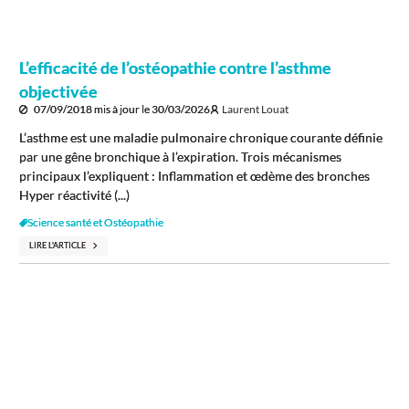
L’efficacité de l’ostéopathie contre l’asthme
objectivée
07/09/2018
mis à jour le
30/03/2026
Laurent Louat
L’asthme est une maladie pulmonaire chronique courante définie
par une gêne bronchique à l’expiration. Trois mécanismes
principaux l’expliquent : Inflammation et œdème des bronches
Hyper réactivité (...)
Science santé et Ostéopathie
LIRE L'ARTICLE