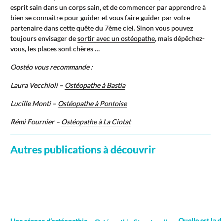
esprit sain dans un corps sain, et de commencer par apprendre à
bien se connaître pour guider et vous faire guider par votre
partenaire dans cette quête du 7ème ciel. Sinon vous pouvez
toujours envisager de
sortir avec un ostéopathe
, mais dépêchez-
vous, les places sont chères …
Oostéo vous recommande :
Laura Vecchioli –
Ostéopathe à Bastia
Lucille Monti –
Ostéopathe à Pontoise
Rémi Fournier –
Ostéopathe à La Ciotat
Autres publications à découvrir
Quelle est la 
Une séance d’ostéopathie