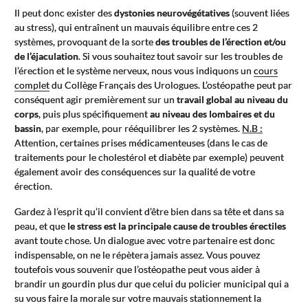
Il peut donc exister des
dystonies neurovégétatives
(souvent liées
au stress), qui entraînent un mauvais équilibre entre ces 2
systèmes, provoquant de la sorte
des troubles de l’érection et/ou
de l’éjaculation
. Si vous souhaitez tout savoir sur les troubles de
l’érection et le système nerveux, nous vous indiquons un
cours
complet
du Collège Français des Urologues. L’ostéopathe peut par
conséquent agir premièrement sur un
travail global au niveau du
corps
, puis plus spécifiquement
au niveau des lombaires et du
bassin
, par exemple, pour rééquilibrer les 2 systèmes.
N.B :
Attention, certaines prises médicamenteuses (dans le cas de
traitements pour le cholestérol et diabète par exemple) peuvent
également avoir des conséquences sur la qualité de votre
érection.
Gardez à l’esprit qu’il convient d’être bien dans sa tête et dans sa
peau, et que
le stress est la principale cause de troubles érectiles
avant toute chose. Un dialogue avec votre partenaire est donc
indispensable, on ne le répètera jamais assez. Vous pouvez
toutefois vous souvenir que l’ostéopathe peut vous aider à
brandir un gourdin plus dur que celui du policier municipal qui a
su vous faire la morale sur votre mauvais stationnement la