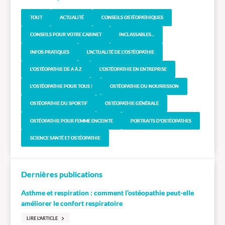
TOUT
ACTUALITÉ
CONSEILS OSTÉOPATHIQUES
CONSEILS POUR VOTRE CABINET
INCLASSABLES...
INFOS PRATIQUES
L'ACTUALITÉ DE L'OSTÉOPATHIE
L'OSTÉOPATHIE DE A À Z
L'OSTÉOPATHIE EN ENTREPRISE
L'OSTÉOPATHIE POUR TOUS !
OSTÉOPATHIE DU NOURRISSON
OSTÉOPATHIE DU SPORTIF
OSTÉOPATHIE GÉNÉRALE
OSTÉOPATHIE POUR FEMME ENCEINTE
PORTRAITS D'OSTÉOPATHES
SCIENCE SANTÉ ET OSTÉOPATHIE
Dernières publications
Asthme et respiration : comment l’ostéopathie peut-elle
améliorer le confort respiratoire
LIRE L'ARTICLE