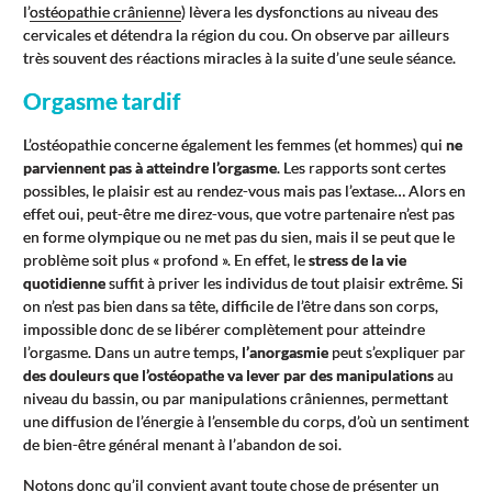
l’
ostéopathie crânienne
) lèvera les dysfonctions au niveau des
cervicales et détendra la région du cou. On observe par ailleurs
très souvent des réactions miracles à la suite d’une seule séance.
Orgasme tardif
L’ostéopathie concerne également les femmes (et hommes) qui
ne
parviennent pas à atteindre l’orgasme
. Les rapports sont certes
possibles, le plaisir est au rendez-vous mais pas l’extase… Alors en
effet oui, peut-être me direz-vous, que votre partenaire n’est pas
en forme olympique ou ne met pas du sien, mais il se peut que le
problème soit plus « profond ». En effet, le
stress de la vie
quotidienne
suffit à priver les individus de tout plaisir extrême. Si
on n’est pas bien dans sa tête, difficile de l’être dans son corps,
impossible donc de se libérer complètement pour atteindre
l’orgasme. Dans un autre temps,
l’anorgasmie
peut s’expliquer par
des douleurs que l’ostéopathe va lever par des manipulations
au
niveau du bassin, ou par manipulations crâniennes, permettant
une diffusion de l’énergie à l’ensemble du corps, d’où un sentiment
de bien-être général menant à l’abandon de soi.
Notons donc qu’il convient avant toute chose de présenter un