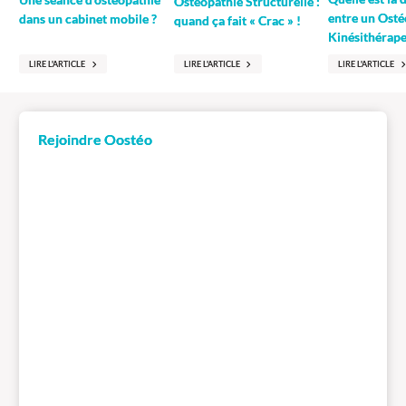
Ostéopathie Structurelle :
entre un Osté
dans un cabinet mobile ?
quand ça fait « Crac » !
Kinésithérape
LIRE L'ARTICLE
LIRE L'ARTICLE
LIRE L'ARTICLE
Rejoindre Oostéo