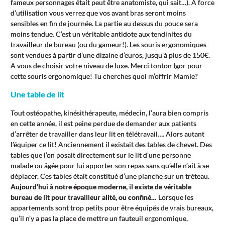
fameux personnages était peut être anatomiste, qui sait…). A force
d’utilisation vous verrez que vos avant bras seront moins
sensibles en fin de journée. La partie au dessus du pouce sera
moins tendue. C’est un véritable antidote aux tendinites du
travailleur de bureau (ou du gameur!). Les souris ergonomiques
sont vendues à partir d’une dizaine d’euros, jusqu’à plus de 150€.
A vous de choisir votre niveau de luxe. Merci tonton Igor pour
cette souris ergonomique! Tu cherches quoi m’offrir Mamie?
Une table de lit
Tout ostéopathe, kinésithérapeute, médecin, l’aura bien compris
en cette année, il est peine perdue de demander aux patients
d’arrêter de travailler dans leur lit en télétravail…. Alors autant
l’équiper ce lit! Anciennement il existait des tables de chevet. Des
tables que l’on posait directement sur le lit d’une personne
malade ou âgée pour lui apporter son repas sans qu’elle n’ait à se
déplacer. Ces tables était constitué d’une planche sur un tréteau.
Aujourd’hui à notre époque moderne, il existe de véritable
bureau de lit pour travailleur alité, ou confiné…
Lorsque les
appartements sont trop petits pour être équipés de vrais bureaux,
qu’il n’y a pas la place de mettre un fauteuil ergonomique,