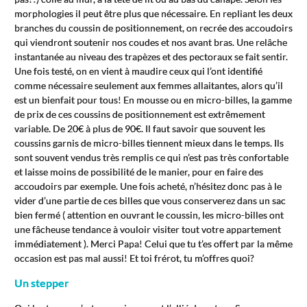
morphologies il peut être plus que nécessaire. En repliant les deux
branches du coussin de positionnement, on recrée des accoudoirs
qui viendront soutenir nos coudes et nos avant bras. Une relâche
instantanée au niveau des trapèzes et des pectoraux se fait sentir.
Une fois testé, on en vient à maudire ceux qui l’ont identifié
comme nécessaire seulement aux femmes allaitantes, alors qu’il
est un bienfait pour tous! En mousse ou en micro-billes, la gamme
de prix de ces coussins de positionnement est extrêmement
variable. De 20€ à plus de 90€. Il faut savoir que souvent les
coussins garnis de micro-billes tiennent mieux dans le temps. Ils
sont souvent vendus très remplis ce qui n’est pas très confortable
et laisse moins de possibilité de le manier, pour en faire des
accoudoirs par exemple. Une fois acheté, n’hésitez donc pas à le
vider d’une partie de ces billes que vous conserverez dans un sac
bien fermé ( attention en ouvrant le coussin, les micro-billes ont
une fâcheuse tendance à vouloir visiter tout votre appartement
immédiatement ). Merci Papa! Celui que tu t’es offert par la même
occasion est pas mal aussi! Et toi frérot, tu m’offres quoi?
Un stepper