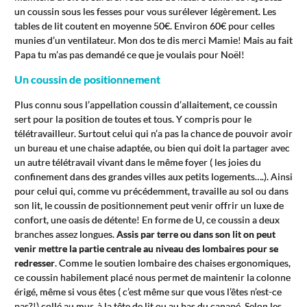
un coussin sous les fesses pour vous surélever légèrement. Les
tables de lit coutent en moyenne 50€. Environ 60€ pour celles
munies d’un ventilateur. Mon dos te dis merci Mamie! Mais au fait
Papa tu m’as pas demandé ce que je voulais pour Noël!
Un coussin de positionnement
Plus connu sous l’appellation coussin d’allaitement, ce coussin
sert pour la position de toutes et tous. Y compris pour le
télétravailleur. Surtout celui qui n’a pas la chance de pouvoir avoir
un bureau et une chaise adaptée, ou bien qui doit la partager avec
un autre télétravail vivant dans le même foyer ( les joies du
confinement dans des grandes villes aux petits logements….). Ainsi
pour celui qui, comme vu précédemment, travaille au sol ou dans
son lit, le coussin de positionnement peut venir offrir un luxe de
confort, une oasis de détente! En forme de U, ce coussin a deux
branches assez longues.
Assis par terre ou dans son lit on peut
venir mettre la partie centrale au niveau des lombaires pour se
redresser
. Comme le soutien lombaire des chaises ergonomiques,
ce coussin habilement placé nous permet de maintenir la colonne
érigé, même si vous êtes ( c’est même sur que vous l’êtes n’est-ce
pas?!) collé au mur, à la tête de lit ou au bas du canapé. Selon les