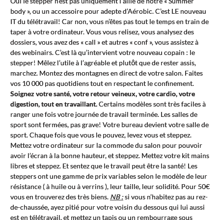
Oui le stepper n’est pas uniquement l’allié de notre « Summer
body », ou un accessoire pour adepte d’Aérobic. C’est LE nouveau
IT du télétravail! Car non, vous n’êtes pas tout le temps en train de
taper à votre ordinateur. Vous vous relisez, vous analysez des
dossiers, vous avez des « call » et autres « conf », vous assistez à
des webinairs. C’est là qu’intervient votre nouveau copain : le
stepper! Mêlez l’utile à l’agréable et plutôt que de rester assis,
marchez. Montez des montagnes en direct de votre salon. Faites
vos 10 000 pas quotidiens tout en respectant le confinement.
Soignez votre santé, votre retour veineux, votre cardio, votre
digestion, tout en travaillant.
Certains modèles sont très faciles à
ranger une fois votre journée de travail terminée. Les salles de
sport sont fermées, pas grave! Votre bureau devient votre salle de
sport. Chaque fois que vous le pouvez, levez vous et steppez.
Mettez votre ordinateur sur la commode du salon pour pouvoir
avoir l’écran à la bonne hauteur, et steppez. Mettez votre kit mains
libres et steppez. Et sentez que le travail peut être la santé! Les
steppers ont une gamme de prix variables selon le modèle de leur
résistance ( à huile ou à verrins ), leur taille, leur solidité. Pour 50€
vous en trouverez des très biens.
NB :
si vous n’habitez pas au rez-
de-chaussée, ayez pitié pour votre voisin du dessous qui lui aussi
est en télétravail, et mettez un tapis ou un rembourrage sous