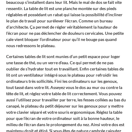
beaucoup s’installent dans leur lit. Mais le mal de dos se fait vite
ressentir. La table de lit est une planche montée sur des pieds
réglables et possédant un rabat qui laisse la possibilité d’incliner
le plan de travail pour surélever l’écran. Comme un bureau
d’architecte. Ça permet de régler véritablement la hauteur de
l’écran pour ne pas déclencher de douleurs cervicales. Une petite
cale vient bloquer l’ordinateur pour qu’il ne bouge pas quand
nous redressons le plateau.
Certaines tables de lit sont munies d’un petit espace pour loger
une tasse de thé, ou un verre d’eau. Ce qui permet de ne pas
oublier de s’hydrater tout en travaillant. Enfin certaines tables de
lit ont un ventilateur intégré sous le plateau pour refroidir les
ordinateurs très sollicités. Fini les ordinateurs sur les genoux,
tout tassé dans votre lit. Asseyez vous le dos au mur ou contre la
tête de lit, et réglez votre table de lit correctement. Vous pouvez
aussi l’utilisez pour travailler par terre, les fesses collées au bas du
canapé, le plateau du petit déjeuner sur les genoux pour y mettre
votre clavier séparé et votre souris ergonomique. Réglez la table
pour que l’écran de votre ordinateur soit à la bonne hauteur, le
milieu de l’écran dans le prolongement du nez. Ainsi votre dos est
maintenu droit et étiré. Si vous êtes de nature cambrée rajoutez