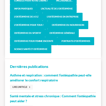
CONSEILS POUR VOTRE CABINET
INCLASSABLES...
INFOS PRATIQUES
L'ACTUALITÉ DE L'OSTÉOPATHIE
L'OSTÉOPATHIE DE A À Z
L'OSTÉOPATHIE EN ENTREPRISE
L'OSTÉOPATHIE POUR TOUS !
OSTÉOPATHIE DU NOURRISSON
OSTÉOPATHIE DU SPORTIF
OSTÉOPATHIE GÉNÉRALE
OSTÉOPATHIE POUR FEMME ENCEINTE
PORTRAITS D'OSTÉOPATHES
SCIENCE SANTÉ ET OSTÉOPATHIE
Dernières publications
Asthme et respiration : comment l’ostéopathie peut-elle
améliorer le confort respiratoire
LIRE L'ARTICLE
Santé mentale et stress chronique : Comment l’ostéopathie
peut aider ?