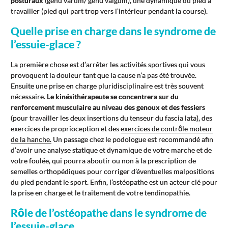
posturaux
(genu varum/ genu valgum), une dynamique du pied à
travailler (pied qui part trop vers l’intérieur pendant la course).
Quelle prise en charge dans le syndrome de
l’essuie-glace ?
La première chose est d’arrêter les activités sportives qui vous
provoquent la douleur tant que la cause n’a pas été trouvée.
Ensuite une prise en charge pluridisciplinaire est très souvent
nécessaire.
Le kinésithérapeute se concentrera sur du
renforcement musculaire au niveau des genoux et des fessiers
(pour travailler les deux insertions du tenseur du fascia lata), des
exercices de proprioception et des
exercices de contrôle moteur
de la hanche.
Un passage chez le podologue est recommandé afin
d’avoir une analyse statique et dynamique de votre marche et de
votre foulée, qui pourra aboutir ou non à la prescription de
semelles orthopédiques pour corriger d’éventuelles malpositions
du pied pendant le sport. Enfin, l’ostéopathe est un acteur clé pour
la prise en charge et le traitement de votre tendinopathie.
Rôle de l’ostéopathe dans le syndrome de
l’essuie-glace