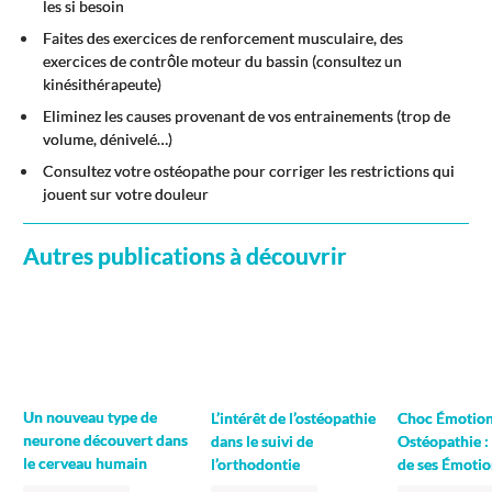
les si besoin
Faites des exercices de renforcement musculaire, des
exercices de contrôle moteur du bassin (consultez un
kinésithérapeute)
Eliminez les causes provenant de vos entrainements (trop de
volume, dénivelé…)
Consultez votre ostéopathe pour corriger les restrictions qui
jouent sur votre douleur
Autres publications à découvrir
Un nouveau type de
L’intérêt de l’ostéopathie
Choc Émotion
neurone découvert dans
dans le suivi de
Ostéopathie :
le cerveau humain
l’orthodontie
de ses Émoti