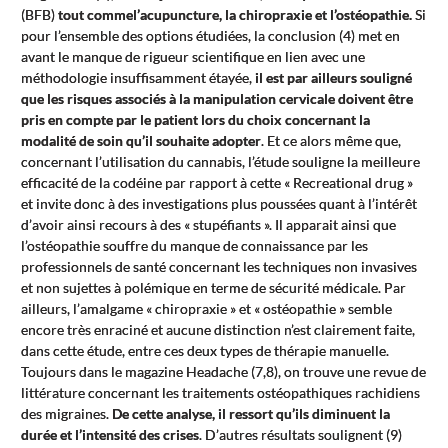
(BFB)
tout comme
l’acupuncture, la chiropraxie et l’ostéopathie.
Si
pour l’ensemble des options étudiées, la conclusion (4) met en
avant le manque de rigueur scientifique en lien avec une
méthodologie insuffisamment étayée,
il est par ailleurs souligné
que les risques associés à la manipulation cervicale doivent être
pris en compte par le patient lors du choix concernant la
modalité de soin qu’il souhaite adopter
. Et ce alors même que,
concernant l’utilisation du cannabis, l’étude souligne la meilleure
efficacité de la codéine par rapport à cette « Recreational drug »
et invite donc à des investigations plus poussées quant à l’intérêt
d’avoir ainsi recours à des « stupéfiants ». Il apparait ainsi que
l’ostéopathie souffre du manque de connaissance par les
professionnels de santé concernant les techniques non invasives
et non sujettes à polémique en terme de sécurité médicale. Par
ailleurs, l’amalgame « chiropraxie » et « ostéopathie » semble
encore très enraciné et aucune distinction n’est clairement faite,
dans cette étude, entre ces deux types de thérapie manuelle.
Toujours dans le magazine Headache (7,8), on trouve une revue de
littérature concernant les traitements ostéopathiques rachidiens
des migraines.
De cette analyse, il ressort qu’ils diminuent la
durée et l’intensité des crises
. D’autres résultats soulignent (9)