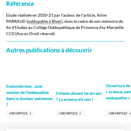
Référence
Etude réalisée en 2020-21 par l’auteur de l’article, Aline
PARRAUD (
ostéopathe à Biver
), dans le cadre de son mémoire de
fin d’Etudes au Collège Ostéopathique de Provence Aix-Marseille
CC0 (Aucun Droit réservé).
Autres publications à découvrir
Ouverture de 
Endométriose : quel
« science, san
soutien de l’ostéopathie
Enfants devant les écrans
ostéopathie »
dans la douleur pelvienne
? La science dit non !
?
LIRE L'ARTICLE
LIRE L'ARTICLE
LIRE L'ARTICLE