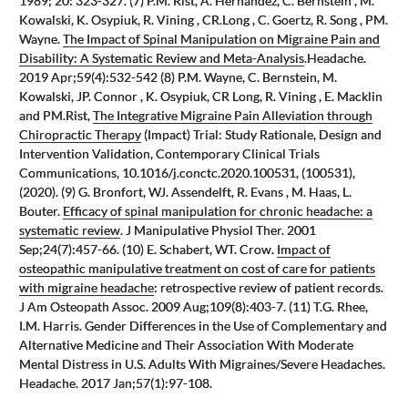
1989; 20: 323‐327. (7) P.M. Rist, A. Hernandez, C. Bernstein , M.
Kowalski, K. Osypiuk, R. Vining , CR.Long , C. Goertz, R. Song , PM.
Wayne.
The Impact of Spinal Manipulation on Migraine Pain and
Disability: A Systematic Review and Meta-Analysis
.Headache.
2019 Apr;59(4):532-542 (8) P.M. Wayne, C. Bernstein, M.
Kowalski, JP. Connor , K. Osypiuk, CR Long, R. Vining , E. Macklin
and PM.Rist,
The Integrative Migraine Pain Alleviation through
Chiropractic Therapy
(Impact) Trial: Study Rationale, Design and
Intervention Validation, Contemporary Clinical Trials
Communications, 10.1016/j.conctc.2020.100531, (100531),
(2020). (9) G. Bronfort, WJ. Assendelft, R. Evans , M. Haas, L.
Bouter.
Efficacy of spinal manipulation for chronic headache: a
systematic review
. J Manipulative Physiol Ther. 2001
Sep;24(7):457-66. (10) E. Schabert, WT. Crow.
Impact of
osteopathic manipulative treatment on cost of care for patients
with migraine headache
: retrospective review of patient records.
J Am Osteopath Assoc. 2009 Aug;109(8):403-7. (11) T.G. Rhee,
I.M. Harris. Gender Differences in the Use of Complementary and
Alternative Medicine and Their Association With Moderate
Mental Distress in U.S. Adults With Migraines/Severe Headaches.
Headache. 2017 Jan;57(1):97-108.