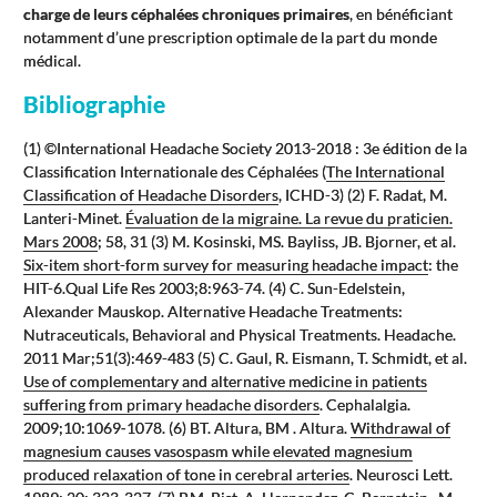
charge de leurs céphalées chroniques primaires
, en bénéficiant
notamment d’une prescription optimale de la part du monde
médical.
Bibliographie
(1) ©International Headache Society 2013-2018 : 3e édition de la
Classification Internationale des Céphalées (
The International
Classification of Headache Disorders
, ICHD-3) (2) F. Radat, M.
Lanteri-Minet.
Évaluation de la migraine. La revue du praticien.
Mars 2008
; 58, 31 (3) M. Kosinski, MS. Bayliss, JB. Bjorner, et al.
Six-item short-form survey for measuring headache impact
: the
HIT-6.Qual Life Res 2003;8:963-74. (4) C. Sun-Edelstein,
Alexander Mauskop. Alternative Headache Treatments:
Nutraceuticals, Behavioral and Physical Treatments. Headache.
2011 Mar;51(3):469-483 (5) C. Gaul, R. Eismann, T. Schmidt, et al.
Use of complementary and alternative medicine in patients
suffering from primary headache disorders
. Cephalalgia.
2009;10:1069‐1078. (6) BT. Altura, BM . Altura.
Withdrawal of
magnesium causes vasospasm while elevated magnesium
produced relaxation of tone in cerebral arteries
. Neurosci Lett.