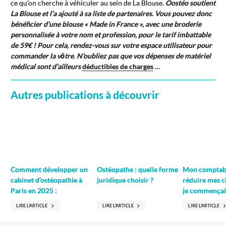
ce qu’on cherche à véhiculer au sein de La Blouse.
Oostéo soutient
La Blouse et l’a ajouté à sa liste de partenaires. Vous pouvez donc
bénéficier d’une blouse « Made in France », avec une broderie
personnalisée à votre nom et profession, pour le tarif imbattable
de 59€ ! Pour cela, rendez-vous sur votre espace utilisateur pour
commander la vôtre
.
N’oubliez pas que vos dépenses de matériel
médical sont d’ailleurs
déductibles de charges
…
Autres publications à découvrir
Ostéopathe : quelle forme
Comment développer un
Mon comptabl
juridique choisir ?
cabinet d’ostéopathie à
réduire mes ch
Paris en 2025 :
je commençais
LIRE L'ARTICLE
LIRE L'ARTICLE
LIRE L'ARTICLE