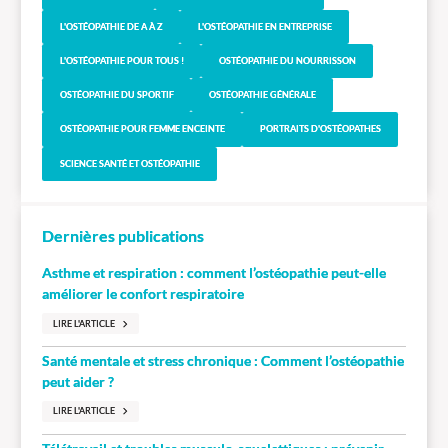
L'OSTÉOPATHIE DE A À Z
L'OSTÉOPATHIE EN ENTREPRISE
L'OSTÉOPATHIE POUR TOUS !
OSTÉOPATHIE DU NOURRISSON
OSTÉOPATHIE DU SPORTIF
OSTÉOPATHIE GÉNÉRALE
OSTÉOPATHIE POUR FEMME ENCEINTE
PORTRAITS D'OSTÉOPATHES
SCIENCE SANTÉ ET OSTÉOPATHIE
Dernières publications
Asthme et respiration : comment l’ostéopathie peut-elle
améliorer le confort respiratoire
LIRE L'ARTICLE
Santé mentale et stress chronique : Comment l’ostéopathie
peut aider ?
LIRE L'ARTICLE