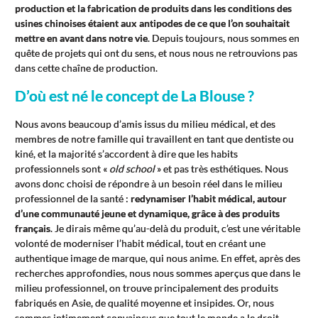
production et la fabrication de produits dans les conditions des
usines chinoises étaient aux antipodes de ce que l’on souhaitait
mettre en avant dans notre vie
. Depuis toujours, nous sommes en
quête de projets qui ont du sens, et nous nous ne retrouvions pas
dans cette chaîne de production.
D’où est né le concept de La Blouse ?
Nous avons beaucoup d’amis issus du milieu médical, et des
membres de notre famille qui travaillent en tant que dentiste ou
kiné, et la majorité s’accordent à dire que les habits
professionnels sont «
old school
» et pas très esthétiques. Nous
avons donc choisi de répondre à un besoin réel dans le milieu
professionnel de la santé :
redynamiser l’habit médical, autour
d’une communauté jeune et dynamique, grâce à des produits
français
. Je dirais même qu’au-delà du produit, c’est une véritable
volonté de moderniser l’habit médical, tout en créant une
authentique image de marque, qui nous anime. En effet, après des
recherches approfondies, nous nous sommes aperçus que dans le
milieu professionnel, on trouve principalement des produits
fabriqués en Asie, de qualité moyenne et insipides. Or, nous
sommes intimement convaincus que tout le monde a le droit