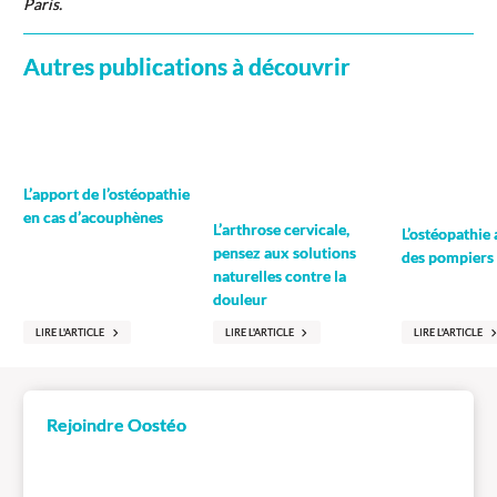
Paris.
Autres publications à découvrir
L’apport de l’ostéopathie
en cas d’acouphènes
L’arthrose cervicale,
L’ostéopathie 
pensez aux solutions
des pompiers
naturelles contre la
douleur
LIRE L'ARTICLE
LIRE L'ARTICLE
LIRE L'ARTICLE
Rejoindre Oostéo