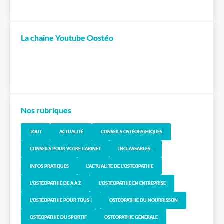
La chaîne Youtube Oostéo
Nos rubriques
TOUT
ACTUALITÉ
CONSEILS OSTÉOPATHIQUES
CONSEILS POUR VOTRE CABINET
INCLASSABLES...
INFOS PRATIQUES
L'ACTUALITÉ DE L'OSTÉOPATHIE
L'OSTÉOPATHIE DE A À Z
L'OSTÉOPATHIE EN ENTREPRISE
L'OSTÉOPATHIE POUR TOUS !
OSTÉOPATHIE DU NOURRISSON
OSTÉOPATHIE DU SPORTIF
OSTÉOPATHIE GÉNÉRALE