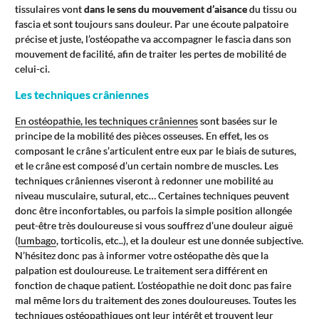
tissulaires vont
dans le sens du mouvement d’aisance
du tissu ou
fascia et sont toujours sans douleur. Par une écoute palpatoire
précise et juste, l’ostéopathe va accompagner le fascia dans son
mouvement de facilité, afin de traiter les pertes de mobilité de
celui-ci.
Les techniques crâniennes
En ostéopathie, les techniques crâniennes
sont basées sur le
principe de la mobilité des pièces osseuses. En effet, les os
composant le crâne s’articulent entre eux par le biais de sutures,
et le crâne est composé d’un certain nombre de muscles. Les
techniques crâniennes viseront à redonner une mobilité au
niveau musculaire, sutural, etc… Certaines techniques peuvent
donc être inconfortables, ou parfois la simple position allongée
peut-être très douloureuse si vous souffrez d’une douleur aiguë
(
lumbago
, torticolis, etc..), et la douleur est une donnée subjective.
N’hésitez donc pas à informer votre ostéopathe dès que la
palpation est douloureuse. Le traitement sera différent en
fonction de chaque patient. L’ostéopathie ne doit donc pas faire
mal même lors du traitement des zones douloureuses. Toutes les
techniques ostéopathiques ont leur intérêt et trouvent leur