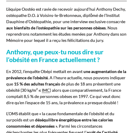
L’équipe Oostéo est ravie de recevoir aujourd’hui Anthony Dechy,
ostéopathe D.O. à Voisins-le-Bretonneux, diplômé de l’Institut
Dauphine d’Ostéopathie, pour une interview exclusive consacrée
aux bienfaits de l’ostéopathie sur les personnes obèses
. Nous
reprendrons notamment les études menées par Anthony dans son
Mémoire pour lequel il a reçu les félicitations du jury.
Anthony, que peux-tu nous dire sur
l’obésité en France actuellement ?
En 2012, l’enquête Obépi mettait en avant
une augmentation de la
prévalence de l’obésité
. A l’heure actuelle, nous pouvons indiquer
que
15 % des adultes français
de plus de 18 ans présentent une
obésité (30 kg/m² ≤
IMC
) alors que comparativement, la France
comptait 8,5 % de personnes obèses en 1997. Ce qui veut donc
dire qu’en l’espace de 15 ans, la prévalence a presque doublé !
L’OMS établit que « la cause fondamentale de l’obésité et du
surpoids est un
déséquilibre énergétique entre les calories
consommées et dépensées
». Parmi les circonstances
déclenchantes les plus fréquentes figurent l’
arrêt de l’activité