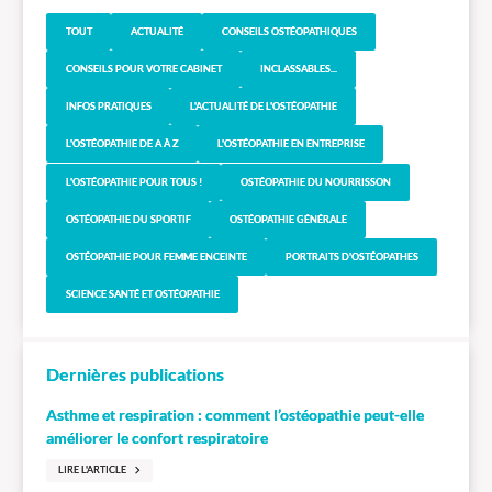
TOUT
ACTUALITÉ
CONSEILS OSTÉOPATHIQUES
CONSEILS POUR VOTRE CABINET
INCLASSABLES...
INFOS PRATIQUES
L'ACTUALITÉ DE L'OSTÉOPATHIE
L'OSTÉOPATHIE DE A À Z
L'OSTÉOPATHIE EN ENTREPRISE
L'OSTÉOPATHIE POUR TOUS !
OSTÉOPATHIE DU NOURRISSON
OSTÉOPATHIE DU SPORTIF
OSTÉOPATHIE GÉNÉRALE
OSTÉOPATHIE POUR FEMME ENCEINTE
PORTRAITS D'OSTÉOPATHES
SCIENCE SANTÉ ET OSTÉOPATHIE
Dernières publications
Asthme et respiration : comment l’ostéopathie peut-elle
améliorer le confort respiratoire
LIRE L'ARTICLE