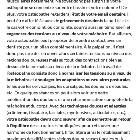
musculaires notamment. Ne soyez donc pas surpris si votre
ostéopathe se concentre sur votre bassin et votre colonne ! De
plus, votre ostéopathe regardera
l’état de votre émail dentaire
. Il
peut être affecté à cause de
grincements des dents
la nuit (si c’est
le cas votre conjoint, ou conjointe, pourra aussi en témoigner) et
engendrer des tensions au niveau de votre mâchoire
. Par ailleurs,
votre ostéopathe peut proposer de prendre contact avec un
dentiste pour un bilan complémentaire. À la palpation, il n’est
donc pas rare de retrouver alors certaines tensions au niveau des
régions douloureuses mais surtout, des contractions bien au
dessus de la normale au niveau de la mâchoire. Le travail de
l’ostéopathe consiste donc à
normaliser les tensions au niveau de
la mâchoire
et à
soulager les adaptations musculaires posturales,
telles que les cervicalgies, les dorsalgies, les douleurs d’épaules,
etc. En quelques séances on peut alors voir une nette
amélioration des douleurs et une réharmonisation complète de la
mâchoire et du corps. Avec des
techniques douces et adaptées
(crânienne, tissulaire, fasciales, myotensives, articulaires, etc.),
votre ostéopathe devra donc œuvrer afin de permettre un retour
à l’équilibre
des structures impliquées, pour retrouver une
harmonie de fonctionnement. Il facilitera ainsi le rétablissement
maximum des différentes régions douloureuses (locales ou à