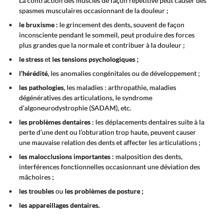
La contraction des muscles de façon répétitive peut causer des
spasmes musculaires occasionnant de la douleur ;
le bruxisme :
le grincement des dents, souvent de façon
inconsciente pendant le sommeil, peut produire des forces
plus grandes que la normale et contribuer à la douleur ;
le stress
et
les tensions psychologiques ;
l’hérédité
, les anomalies congénitales ou de développement ;
les pathologies
, les maladies : arthropathie, maladies
dégénératives des articulations, le syndrome
d’algoneurodystrophie (SADAM), etc.
les problèmes dentaires
: les déplacements dentaires suite à la
perte d’une dent ou l’obturation trop haute, peuvent causer
une mauvaise relation des dents et affecter les articulations ;
les malocclusions importantes :
malposition des dents,
interférences fonctionnelles occasionnant une déviation des
mâchoires ;
les troubles
ou
les problèmes de posture ;
les appareillages dentaires.