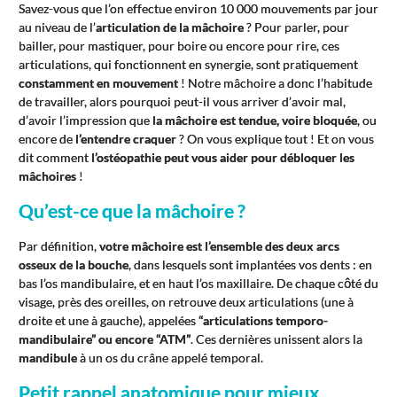
Savez-vous que l’on effectue environ 10 000 mouvements par jour
au niveau de l’
articulation de la mâchoire
? Pour parler, pour
bailler, pour mastiquer, pour boire ou encore pour rire, ces
articulations, qui fonctionnent en synergie, sont pratiquement
constamment en mouvement
! Notre mâchoire a donc l’habitude
de travailler, alors pourquoi peut-il vous arriver d’avoir mal,
d’avoir l’impression que
la mâchoire est tendue, voire bloquée
, ou
encore de
l’entendre craquer
? On vous explique tout ! Et on vous
dit comment
l’ostéopathie peut vous aider pour débloquer les
mâchoires
!
Qu’est-ce que la mâchoire ?
Par définition,
votre mâchoire est l’ensemble des deux arcs
osseux de la bouche
, dans lesquels sont implantées vos dents : en
bas l’os mandibulaire, et en haut l’os maxillaire. De chaque côté du
visage, près des oreilles, on retrouve deux articulations (une à
droite et une à gauche), appelées
“articulations temporo-
mandibulaire” ou encore “ATM”
. Ces dernières unissent alors la
mandibule
à un os du crâne appelé temporal.
Petit rappel anatomique pour mieux