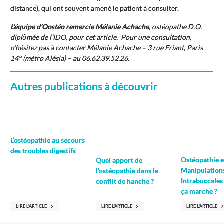
distance), qui ont souvent amené le patient à consulter.
L’équipe d’Oostéo remercie Mélanie Achache
, ostéopathe D.O.
diplômée de l’IDO, pour cet article. Pour une consultation,
n’hésitez pas à contacter Mélanie Achache – 3 rue Friant, Paris
14° (métro Alésia) – au 06.62.39.52.26.
Autres publications à découvrir
L’ostéopathie au secours
des troubles digestifs
Ostéopathie e
Quel apport de
Manipulation
l’ostéopathie dans le
Intrabuccale
conflit de hanche ?
ça marche ?
LIRE L'ARTICLE
LIRE L'ARTICLE
LIRE L'ARTICLE