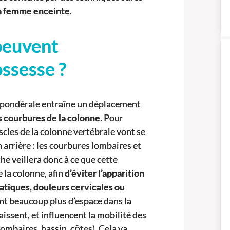
la femme enceinte
.
peuvent
ossesse ?
e pondérale entraîne un déplacement
s courbures de la colonne
. Pour
cles de la colonne vertébrale vont se
n arrière : les courbures lombaires et
he veillera donc à ce que cette
 la colonne, afin
d’éviter l’apparition
iatiques, douleurs cervicales ou
ant beaucoup plus d’espace dans la
issent, et influencent la mobilité des
ombaires, bassin, côtes). Cela va