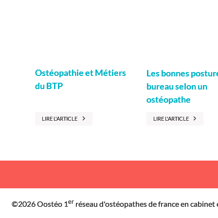
Ostéopathie et Métiers
Les bonnes postur
du BTP
bureau selon un
ostéopathe
LIRE L'ARTICLE
LIRE L'ARTICLE
er
©2026 Oostéo
1
réseau d'ostéopathes de france en cabinet 