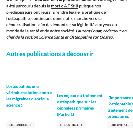
a été parcouru depuis la
mort d’A.T Still
puisque nos
prédécesseurs ont réussi à rendre légale la pratique de
l’ostéopathie, continuons donc notre marche vers sa
démocratisation, afin de démontrer sa légitimité aux yeux du
monde de la santé et de notre société.
Laurent Louat,
rédacteur en
chef de la section Science Santé et Ostéopathie sur Oosteo.
Autres publications à découvrir
L’ostéopathie, une
véritable solution contre
Les enjeux du traitement
L’importance 
les migraines d’après la
ostéopathique sur les
l’ostéopathie 
science !
céphalées primaires
traitement de
(Partie 1)
prématurés
LIRE L'ARTICLE
LIRE L'ARTICLE
LIRE L'ARTICLE