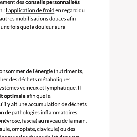
galement des
conseils personnalisés
n :
l’application de froid
en regard du
autres mobilisations douces afin
n une fois que la douleur aura
consommer de l’énergie (nutriments,
âcher des déchets métaboliques
 systèmes veineux et lymphatique. Il
it optimale
afin que le
u’il y ait une accumulation de déchets
ion de pathologies inflammatoires.
névrose, fascia) au niveau de la main,
aule, omoplate, clavicule) ou des
 des muscles du coude
(et donc sur