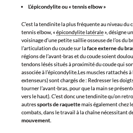
L’épicondylite ou « tennis elbow »
C’est la tendinite la plus fréquente au niveau du 
tennis elbow, «
épicondylite latérale
», désigne u
voisinage d’une petite saillie osseuse de l’os du 
l’articulation du coude sur la
face externe du bra
régions de l’avant-bras et du coude soient doulo
tendons lésés situés à proximité du coude qui so
associée à l’épicondylite.Les muscles rattachés à
extenseurs) sont chargés de : Redresser les doigts,
tourner l’avant-bras, pour que la main se présen
vers le haut). C’est donc une tendinite qu’on retr
autres
sports de raquette
mais également chez le
combats, dans le travail à la chaîne nécessitant d
mouvement
.