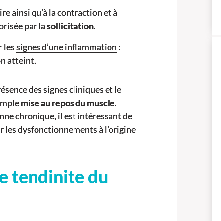
e ainsi qu’à la contraction et à
orisée par la
sollicitation
.
r les
signes d’une inflammation
:
n atteint.
présence des signes cliniques et le
simple
mise au repos du muscle
.
nne chronique, il est intéressant de
r les dysfonctionnements à l’origine
e tendinite du