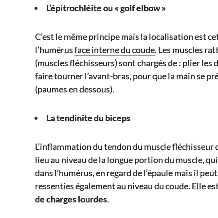
L’épitrochléite ou « golf elbow »
C’est le même principe mais la localisation est cett
l’humérus
face interne du coude
. Les muscles rat
(muscles fléchisseurs) sont chargés de : plier les d
faire tourner l’avant-bras, pour que la main se p
(paumes en dessous).
La tendinite du biceps
L’inflammation du tendon du muscle fléchisseur du
lieu au niveau de la longue portion du muscle, qu
dans l’humérus, en regard de l’épaule mais il peut
ressenties également au niveau du coude. Elle est
de charges lourdes
.