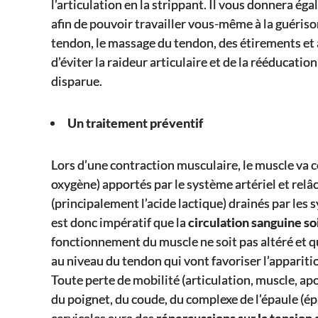
l’articulation en la strippant. Il vous donnera é
afin de pouvoir travailler vous-même à la guériso
tendon, le massage du tendon, des étirements et 
d’éviter la raideur articulaire et de la rééducatio
disparue.
Un traitement préventif
Lors d’une contraction musculaire, le muscle va 
oxygène) apportés par le système artériel et rel
(principalement l’acide lactique) drainés par les
est donc impératif que la
circulation sanguine so
fonctionnement du muscle ne soit pas altéré et q
au niveau du tendon qui vont favoriser l’apparit
Toute perte de mobilité (articulation, muscle, apo
du poignet, du coude, du complexe de l’épaule (ép
cervicales aura des
répercussions sur la tension