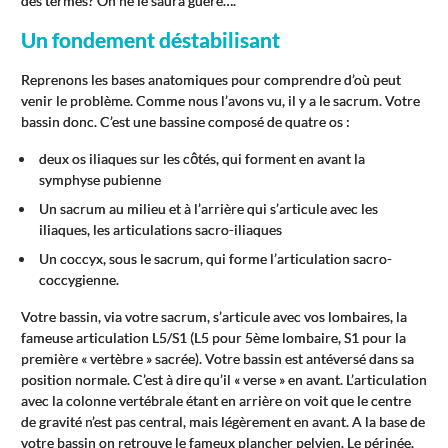
des termes? On ne le saura guère….
Un fondement déstabilisant
Reprenons les bases anatomiques pour comprendre d’où peut
venir le problème. Comme nous l’avons vu, il y a le sacrum. Votre
bassin donc. C’est une bassine composé de quatre os :
deux os iliaques sur les côtés, qui forment en avant la
symphyse pubienne
Un sacrum au milieu et à l’arrière qui s’articule avec les
iliaques, les articulations sacro-iliaques
Un coccyx, sous le sacrum, qui forme l’articulation sacro-
coccygienne.
Votre bassin, via votre sacrum, s’articule avec vos lombaires, la
fameuse articulation L5/S1 (L5 pour 5ème lombaire, S1 pour la
première « vertèbre » sacrée). Votre bassin est antéversé dans sa
position normale. C’est à dire qu’il « verse » en avant. L’articulation
avec la colonne vertébrale étant en arrière on voit que le centre
de gravité n’est pas central, mais légèrement en avant. A la base de
votre bassin on retrouve le fameux plancher pelvien. Le périnée.