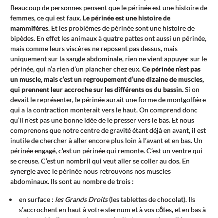
Beaucoup de personnes pensent que le périnée est une histoire de
femmes, ce qui est faux.
Le périnée est une histoire de
mammifères
. Et les problèmes de périnée sont une histoire de
bipèdes. En effet les animaux à quatre pattes ont aussi un périnée,
mais comme leurs viscères ne reposent pas dessus, mais
uniquement sur la sangle abdominale, rien ne vient appuyer sur le
périnée, qui n’a rien d’un plancher chez eux.
Ce périnée n’est pas
un muscle, mais c’est un regroupement d’une dizaine de muscles,
qui prennent leur accroche sur les différents os du bassin.
Si on
devait le représenter, le périnée aurait une forme de montgolfière
qui a la contraction monterait vers le haut. On comprend donc
qu’il n’est pas une bonne idée de le presser vers le bas. Et nous
comprenons que notre centre de gravité étant déjà en avant, il est
inutile de chercher à aller encore plus loin à l’avant et en bas. Un
périnée engagé, c’est un périnée qui remonte. C’est un ventre qui
se creuse. C’est un nombril qui veut aller se coller au dos. En
synergie avec le périnée nous retrouvons nos muscles
abdominaux. Ils sont au nombre de trois :
en surface :
les Grands Droits
(les tablettes de chocolat). Ils
s’accrochent en haut à votre sternum et à vos côtes, et en bas à