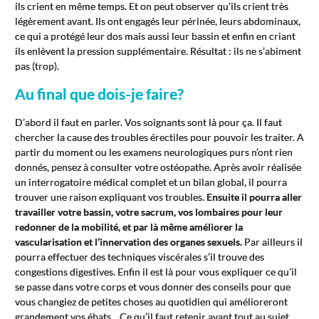
ils crient en même temps. Et on peut observer qu’ils crient très
légèrement avant. Ils ont engagés leur périnée, leurs abdominaux,
ce qui a protégé leur dos mais aussi leur bassin et enfin en criant
ils enlèvent la pression supplémentaire. Résultat : ils ne s’abiment
pas (trop).
Au final que dois-je faire?
D’abord il faut en parler. Vos soignants sont là pour ça. Il faut
chercher la cause des troubles érectiles pour pouvoir les traiter. A
partir du moment ou les examens neurologiques purs n’ont rien
donnés, pensez à consulter votre ostéopathe. Après avoir réalisée
un interrogatoire médical complet et un bilan global, il pourra
trouver une raison expliquant vos troubles.
Ensuite il pourra aller
travailler votre bassin, votre sacrum, vos lombaires pour leur
redonner de la mobilité, et par là même améliorer la
vascularisation et l’innervation des organes sexuels.
Par ailleurs il
pourra effectuer des techniques viscérales s’il trouve des
congestions digestives. Enfin il est là pour vous expliquer ce qu’il
se passe dans votre corps et vous donner des conseils pour que
vous changiez de petites choses au quotidien qui amélioreront
grandement vos ébats. Ce qu’il faut retenir avant tout au sujet