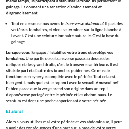
même temps, ils participent à stabiliser le tronc
. Ils permettent le
gainage. Ils donnent une sensation d’amincissement et
d’agrandissement.
Tout en dessous nous avons le
transverse abdominal
. Il part des
vertèbres lombaires, et vient se terminer sur la ligne blanche à
l’avant. C’est une ceinture lombaire naturelle. C’est la base du
gainage.
Lorsque vous l’engagez, il stabilise votre tronc et protège vos
lombaires.
Une partie de ce transverse passe au dessus des
obliques et des grand droits, c’est le transverse antérieure. Il est
situé de part et d’autre des branches pubiennes. Ce muscle
fonctionne en synergie complète avec le périnée. Tout cela est
bien gentil, mais quel est le rapport avec la sexualité masculine?
Et bien parce que la verge prend son origine dans un repli
d’aponévrose partagé entre le périnée et les abdominaux. Le
scrotum est dans une poche appartenant à votre périnée.
Et alors?
Alors si vous utilisez mal votre périnée et vos abdominaux, il peut
y avoir des conséquences d’une part sur la base de votre verge