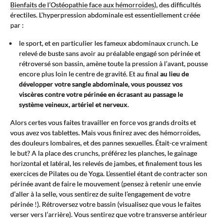
Bienfaits de l’Ostéopathie face aux hémorroïdes
), des difficultés
érectiles. L’hyperpression abdominale est essentiellement créée
par :
le sport, et en particulier les fameux abdominaux crunch. Le
relevé de buste sans avoir au préalable engagé son périnée et
rétroversé son bassin, amène toute la pression à l’avant, pousse
encore plus loin le centre de gravité. Et au final
au lieu de
développer votre sangle abdominale, vous poussez vos
viscères contre votre périnée en écrasant au passage le
système veineux, artériel et nerveux
.
Alors certes vous faites travailler en force vos grands droits et
vous avez vos tablettes. Mais vous finirez avec des hémorroïdes,
des douleurs lombaires, et des pannes sexuelles. Était-ce vraiment
le but? A la place des crunchs, préférez les planches, le gainage
horizontal et latéral, les relevés de jambes, et finalement tous les
exercices de Pilates ou de Yoga. L’essentiel étant de contracter son
périnée avant de faire le mouvement (pensez à retenir une envie
d’aller à la selle, vous sentirez de suite l’engagement de votre
périnée !). Rétroversez votre bassin (visualisez que vous le faites
verser vers l’arrière). Vous sentirez que votre transverse antérieur