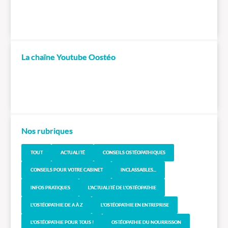
La chaîne Youtube Oostéo
Nos rubriques
TOUT
ACTUALITÉ
CONSEILS OSTÉOPATHIQUES
CONSEILS POUR VOTRE CABINET
INCLASSABLES...
INFOS PRATIQUES
L'ACTUALITÉ DE L'OSTÉOPATHIE
L'OSTÉOPATHIE DE A À Z
L'OSTÉOPATHIE EN ENTREPRISE
L'OSTÉOPATHIE POUR TOUS !
OSTÉOPATHIE DU NOURRISSON