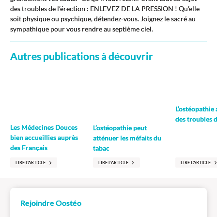
des troubles de l’érection : ENLEVEZ DE LA PRESSION ! Qu’elle
soit physique ou psychique, détendez-vous. Joignez le sacré au
sympathique pour vous rendre au septième ciel.
Autres publications à découvrir
L’ostéopathie
des troubles d
Les Médecines Douces
L’ostéopathie peut
bien accueillies auprès
atténuer les méfaits du
des Français
tabac
LIRE L'ARTICLE
LIRE L'ARTICLE
LIRE L'ARTICLE
Rejoindre Oostéo