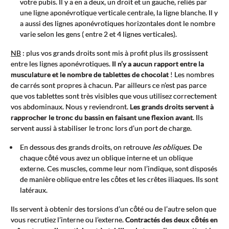
votre pubis. Il y a en a deux, un droit et un gauche, reliés par
une ligne aponévrotique verticale centrale, la ligne blanche. Il y
a aussi des lignes aponévrotiques horizontales dont le nombre
varie selon les gens ( entre 2 et 4 lignes verticales).
NB
: plus vos grands droits sont mis à profit plus ils grossissent
entre les lignes aponévrotiques.
Il n’y a aucun rapport entre la
musculature et le nombre de tablettes de chocolat
! Les nombres
de carrés sont propres à chacun. Par ailleurs ce n’est pas parce
que vos tablettes sont très visibles que vous utilisez correctement
vos abdominaux. Nous y reviendront.
Les grands droits servent à
rapprocher le tronc du bassin en faisant une flexion avant
. Ils
servent aussi à stabiliser le tronc lors d’un port de charge.
En dessous des grands droits, on retrouve
les obliques
. De
chaque côté vous avez un oblique interne et un oblique
externe. Ces muscles, comme leur nom l’indique, sont disposés
de manière oblique entre les côtes et les crêtes iliaques. Ils sont
latéraux.
Ils servent à obtenir des torsions d’un côté ou de l’autre selon que
vous recrutiez l’interne ou l’externe.
Contractés des deux côtés en