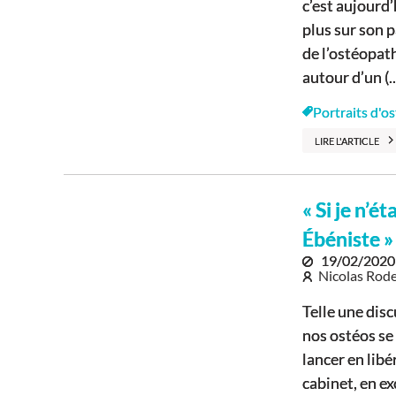
c’est aujourd
plus sur son p
de l’ostéopath
autour d’un (..
Portraits d'o
LIRE L'ARTICLE
« Si je n’é
Ébéniste »
19/02/2020
Nicolas Rode
Telle une disc
nos ostéos se 
lancer en libé
cabinet, en ex