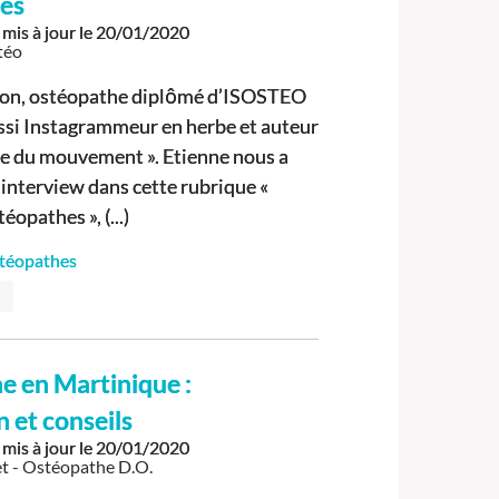
hes
mis à jour le
20/01/2020
téo
don, ostéopathe diplômé d’ISOSTEO
ssi Instagrammeur en herbe et auteur
oge du mouvement ». Etienne nous a
 interview dans cette rubrique «
éopathes », (...)
stéopathes
e en Martinique :
n et conseils
mis à jour le
20/01/2020
t - Ostéopathe D.O.