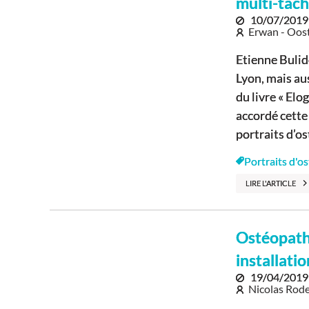
multi-tâc
10/07/2019
Erwan - Oos
Etienne Buli
Lyon, mais au
du livre « El
accordé cette
portraits d’ost
Portraits d'o
LIRE L'ARTICLE
Ostéopath
installatio
19/04/2019
Nicolas Rode