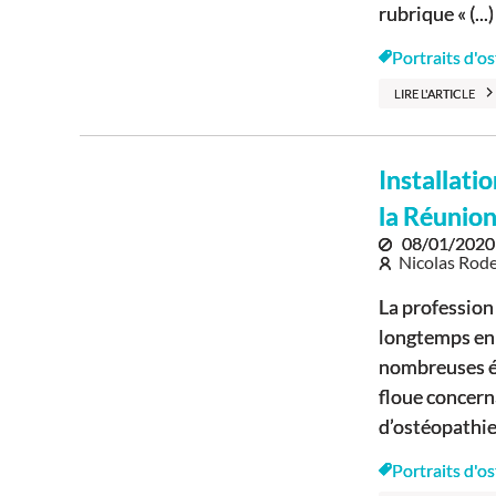
rubrique « (...)
Portraits d'o
LIRE L'ARTICLE
Installati
la Réunio
08/01/2020
Nicolas Rode
La profession
longtemps en
nombreuses ét
floue concern
d’ostéopathie, 
Portraits d'o