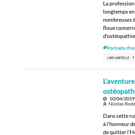
La profession
longtemps en
nombreuses ét
floue concern
d’ostéopathie, 
Portraits d'o
LIRE L'ARTICLE
L’aventure
ostéopath
10/04/2019
Nicolas Rode
Dans cette ru
à l’honneur d
de quitter l’