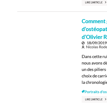
LIRE L'ARTICLE
Comment g
d’ostéopat
d’Olivier
18/09/2019
Nicolas Rode
Dans cette ru
nous avons dé
un des piliers
choix de carri
la chronologie 
Portraits d'o
LIRE L'ARTICLE